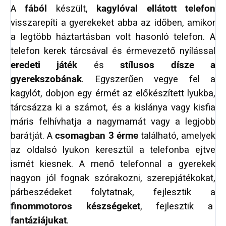
A
fából
készült,
kagylóval ellátott telefon
visszarepíti a gyerekeket abba az időben, amikor
a legtöbb háztartásban volt hasonló telefon. A
telefon kerek tárcsával és érmevezető nyílással
eredeti játék
és
stílusos dísze a
gyerekszobának
. Egyszerűen vegye fel a
kagylót, dobjon egy érmét az előkészített lyukba,
tárcsázza ki a számot, és a kislánya vagy kisfia
máris felhívhatja a nagymamát vagy a legjobb
barátját. A
csomagban 3 érme
található, amelyek
az oldalsó lyukon keresztül a telefonba ejtve
ismét kiesnek. A menő telefonnal a gyerekek
nagyon jól fognak szórakozni, szerepjátékokat,
párbeszédeket folytatnak, fejlesztik a
finommotoros készségeket
, fejlesztik a
fantáziájukat
.