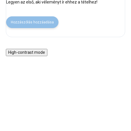
Legyen az első, aki véleményt ír ehhez a tételhez!
Hozzászólás hozzáadása
High-contrast mode
Fa Montessori 5 az 1-
Motorikus asztal vonattal