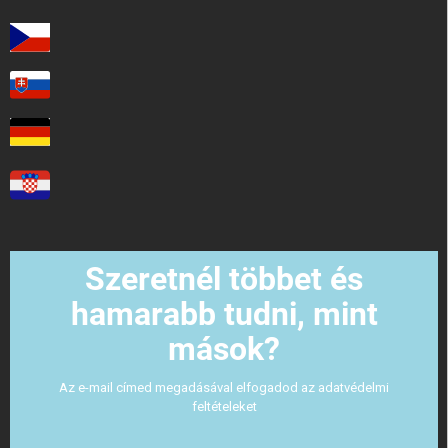
Szeretnél többet és
hamarabb tudni, mint
mások?
Az e-mail címed megadásával elfogadod az adatvédelmi
feltételeket