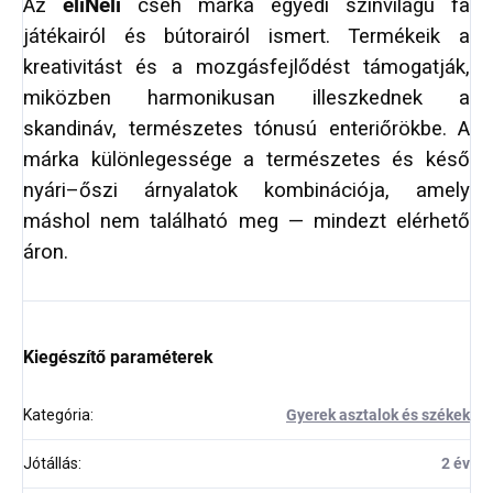
Az
eliNeli
cseh márka egyedi színvilágú fa
játékairól és bútorairól ismert. Termékeik a
kreativitást és a mozgásfejlődést támogatják,
miközben harmonikusan illeszkednek a
skandináv, természetes tónusú enteriőrökbe. A
márka különlegessége a természetes és késő
nyári–őszi árnyalatok kombinációja, amely
máshol nem található meg — mindezt elérhető
áron.
Kiegészítő paraméterek
Kategória
:
Gyerek asztalok és székek
Jótállás
:
2 év