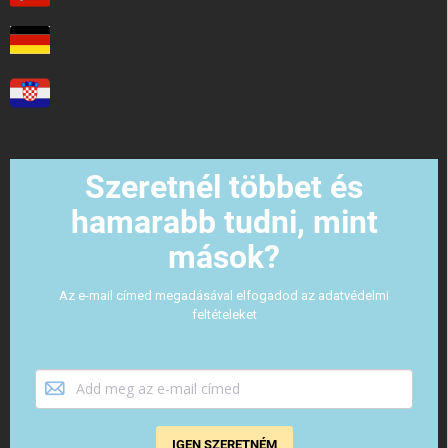
Szeretnél többet és
hamarabb tudni, mint
mások?
Az e-mail címed megadásával elfogadod az adatvédelmi
feltételeket
IGEN SZERETNÉM