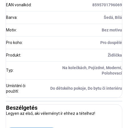
EAN vonalkód
:
8595701796069
Barva
:
Šedá, Bílá
Motiv
:
Bez motivu
Pro koho
:
Pro dospělé
Produkt
:
Židlička
Na kolečkách, Pojízdné, Moderní,
Typ
:
Polohovací
Umístění či
Do dětského pokoje, Do bytu či interiéru
použití
:
Beszélgetés
Legyen az első, aki véleményt ír ehhez a tételhez!