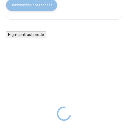
Hozzászólás hozzáadása
High-contrast mode
VISSZA A SULIBA
VISSZA A SULIBA
Szürke huzat a
Számok és alakzatok -
gyerekszékhez
beillesztős játék
6 490 Ft
4 990 Ft
6 990 Ft
RAKTÁRON
7 990 Ft
RAKTÁRON