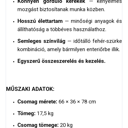
Könnyen gördülő kerekek
— kényelmes
mozgást biztosítanak munka közben.
Hosszú élettartam
— minőségi anyagok és
állíthatóság a többéves használathoz.
Semleges színvilág
— időtálló fehér‑szürke
kombináció, amely bármilyen enteriőrbe illik.
Egyszerű összeszerelés és kezelés.
MŰSZAKI ADATOK:
Csomag mérete:
66 × 36 × 78 cm
Tömeg:
17,5 kg
Csomag tömege:
20 kg