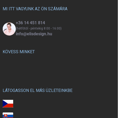
könnyen elpakolhatják az
é
írószereket és egyéb kellékeket.
c
MI ITT VAGYUNK AZ ÖN SZÁMÁRA
+36 14 451 814
(hétfőtől - péntekig 8:00 - 16:00)
info@elisdesign.hu
KÖVESS MINKET
LÁTOGASSON EL MÁS ÜZLETEINKBE