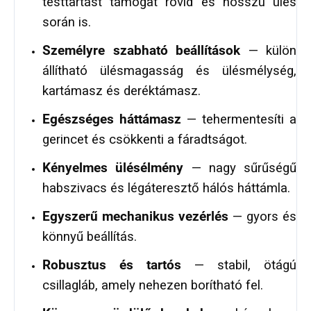
testtartást támogat rövid és hosszú ülés
során is.
Személyre szabható beállítások
— külön
állítható ülésmagasság és ülésmélység,
kartámasz és deréktámasz.
Egészséges háttámasz
— tehermentesíti a
gerincet és csökkenti a fáradtságot.
Kényelmes ülésélmény
— nagy sűrűségű
habszivacs és légáteresztő hálós háttámla.
Egyszerű mechanikus vezérlés
— gyors és
könnyű beállítás.
Robusztus és tartós
— stabil, ötágú
csillagláb, amely nehezen borítható fel.