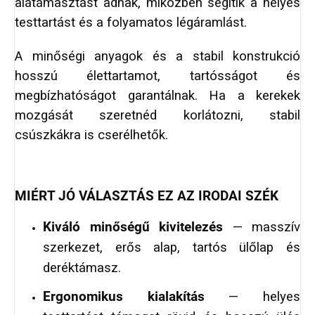
alátámasztást adnak, miközben segítik a helyes
testtartást és a folyamatos légáramlást.
A minőségi anyagok és a stabil konstrukció
hosszú élettartamot, tartósságot és
megbízhatóságot garantálnak. Ha a kerekek
mozgását szeretnéd korlátozni, stabil
csúszkákra is cserélhetők.
MIÉRT JÓ VÁLASZTÁS EZ AZ IRODAI SZÉK
Kiváló minőségű kivitelezés
— masszív
szerkezet, erős alap, tartós ülőlap és
deréktámasz.
Ergonomikus kialakítás
— helyes