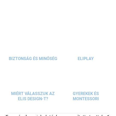
praktikus
beállítható háttámla rendszer
és az
állítható pántok biztosítják, hogy a fiúk mindig
RÉSZLETES INFORMÁCIÓ
kényelmesen hordhassák. Az ergonómikus táska
mágneses zárral és rengeteg zsebbel
KÉRDÉS
rendelkezik.
BIZTONSÁG ÉS MINŐSÉG
ELIPLAY
MIÉRT VÁLASSZUK AZ
GYEREKEK ÉS
ELIS DESIGN-T?
MONTESSORI