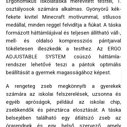
Ergonómikus iskolatáska merevített testtel, 1.
osztályosok számára alkalmas. Gyönyörű kék-
fekete kivitel Minecraft motívummal, stílusos
medállal, minden reggel felvidítja a fiúkat. A táska
formázott háttámlájával és teljesen állítható váll-,
mell- és oldalsó kompressziós pántjaival
tökéletesen illeszkedik a testhez. Az ERGO
ADJUSTABLE SYSTEM csúszó háttámla-
rendszer lehetővé teszi a pántok optimális
beállítását a gyermek magasságához képest.
A rengeteg zseb megkönnyíti a gyerekek
számára az iskolai felszerelések, uzsonna és
egyéb apróságok, például az iskolai chip,
zsebkendők és pénztárca elosztását. A táska
belsejében található egy átlátszó zseb az
órarendnek és egy belső szervező, amely