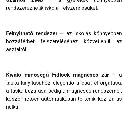
Számos zseb
– a gyerekek könnyebben
rendszerezhetik iskolai felszerelésüket.
Felnyitható rendszer
– az iskolás könnyebben
hozzáférhet felszereléséhez közvetlenül az
asztalról.
Kiváló minőségű Fidlock mágneses zár
– a
táska kinyitásához elegendő a csat elforgatása,
a táska bezárása pedig a mágneses rendszernek
köszönhetően automatikusan történik, kézi zárás
nélkül.