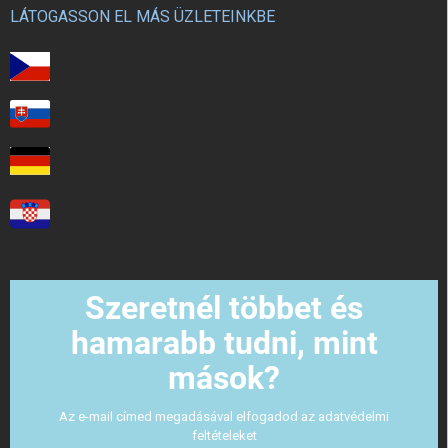
LÁTOGASSON EL MÁS ÜZLETEINKBE
Szeretnél többet és
hamarabb tudni, mint
mások?
Az e-mail címed megadásával elfogadod az adatvédelmi
feltételeket