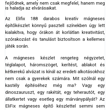
fejlődnek, amely nem csak megfelel, hanem meg
is haladja az elvárásaikat.
Az Elifix 188 darabos kreatív mágneses
építőkészlet könnyű pasztell színekben úgy lett
kialakítva, hogy órákon át korlátlan kreativitást,
szórakozást és tanulást biztosítson a kellemes
játék során.
A mágneses készlet rengeteg négyzetet,
téglalapot, háromszöget, kerítést, ablakot és
kétkerekű alvázat is kínál az eredeti alkotásokhoz
nem csak a gyerekek számára. Mit szólnál egy
kastély építéséhez még ma? Vagy egy
dinoszauruszt, egy rakétát, egy teherautót, egy
állatkertet vagy esetleg egy márványpályát? Az
EliFix mágneses építő készlettel semmi sem