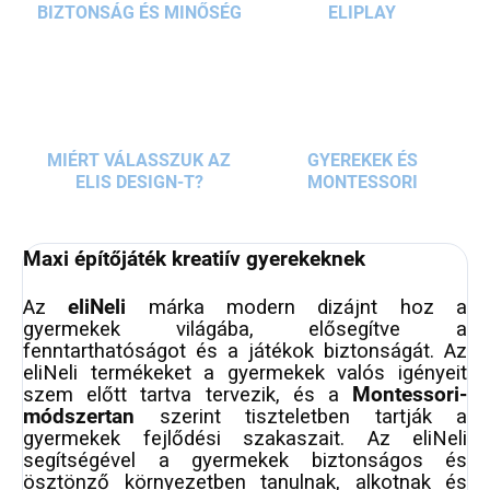
képességeiket, és közös munka közben
BIZTONSÁG ÉS MINŐSÉG
ELIPLAY
elsajátítják a csapatmunka alapjait.
MIÉRT VÁLASSZUK AZ
GYEREKEK ÉS
ELIS DESIGN-T?
MONTESSORI
Maxi építőjáték kreatiív gyerekeknek
Az
eliNeli
márka modern dizájnt hoz a
gyermekek világába, elősegítve a
fenntarthatóságot és a játékok biztonságát. Az
eliNeli termékeket a gyermekek valós igényeit
szem előtt tartva tervezik, és a
Montessori-
módszertan
szerint tiszteletben tartják a
gyermekek fejlődési szakaszait. Az eliNeli
segítségével a gyermekek biztonságos és
ösztönző környezetben tanulnak, alkotnak és