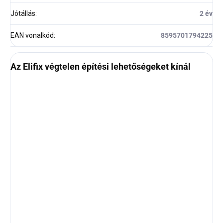
Jótállás
:
2 év
EAN vonalkód
:
8595701794225
Az Elifix végtelen építési lehetőségeket kínál