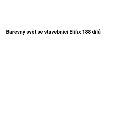
Barevný svět se stavebnicí Elifix 188 dílů