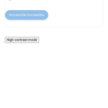
Hozzászólás hozzáadása
High-contrast mode
30% KEDVEZMÉNY A
30% KEDVEZMÉNY A
NYAR30 KÓDDAL
NYAR30 KÓDDAL
SALECODE:NYAR30:30:%
SALECODE:NYAR30:30:%
Farm mágneses játék 2
Tapogass és találj játék
az 1-ben
zsákban - Farm