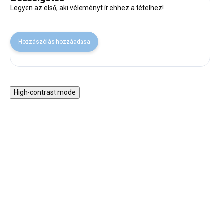
Legyen az első, aki véleményt ír ehhez a tételhez!
Hozzászólás hozzáadása
High-contrast mode
VISSZA A SULIBA
Gyerek főzőszett
Jungle Panda - köpeny