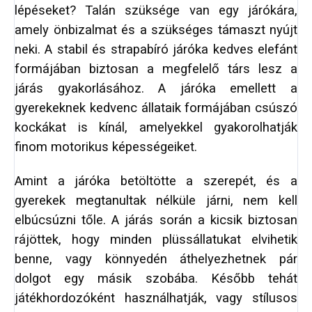
lépéseket? Talán szüksége van egy járókára,
amely önbizalmat és a szükséges támaszt nyújt
neki. A stabil és strapabíró járóka kedves elefánt
formájában biztosan a megfelelő társ lesz a
járás gyakorlásához. A járóka emellett a
gyerekeknek kedvenc állataik formájában csúszó
kockákat is kínál, amelyekkel gyakorolhatják
finom motorikus képességeiket.
Amint a járóka betöltötte a szerepét, és a
gyerekek megtanultak nélküle járni, nem kell
elbúcsúzni tőle. A járás során a kicsik biztosan
rájöttek, hogy minden plüssállatukat elvihetik
benne, vagy könnyedén áthelyezhetnek pár
dolgot egy másik szobába. Később tehát
játékhordozóként használhatják, vagy stílusos