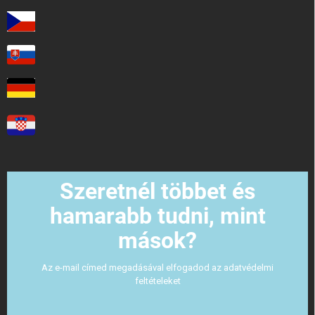
Szeretnél többet és
hamarabb tudni, mint
mások?
Az e-mail címed megadásával elfogadod az adatvédelmi
feltételeket