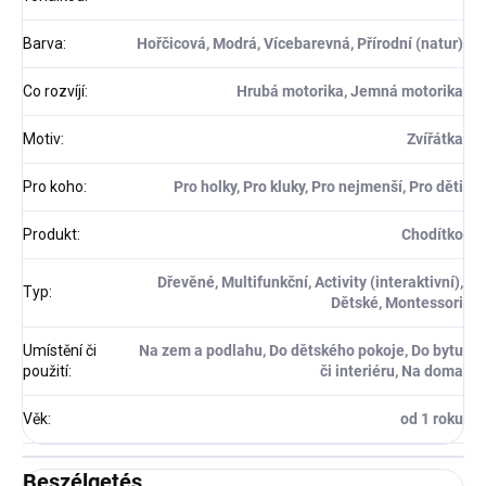
Barva
:
Hořčicová, Modrá, Vícebarevná, Přírodní (natur)
Co rozvíjí
:
Hrubá motorika, Jemná motorika
Motiv
:
Zvířátka
Pro koho
:
Pro holky, Pro kluky, Pro nejmenší, Pro děti
Produkt
:
Chodítko
Dřevěné, Multifunkční, Activity (interaktivní),
Typ
:
Dětské, Montessori
Umístění či
Na zem a podlahu, Do dětského pokoje, Do bytu
použití
:
či interiéru, Na doma
Věk
:
od 1 roku
Beszélgetés