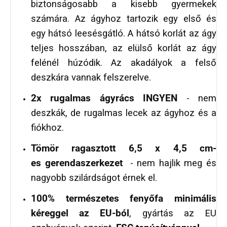
biztonságosabb a kisebb gyermekek
számára. Az ágyhoz tartozik egy első és
egy hátsó leesésgátló. A hátsó korlát az ágy
teljes hosszában, az elülső korlát az ágy
felénél húzódik. Az akadályok a felső
deszkára vannak felszerelve.
2x rugalmas ágyrács INGYEN
- nem
deszkák, de rugalmas lecek az ágyhoz és a
fiókhoz.
Tömör ragasztott 6,5 x 4,5 cm-
es
gerendaszerkezet
- nem hajlik meg és
nagyobb szilárdságot érnek el.
100% természetes fenyőfa minimális
kéreggel az EU-ból
, gyártás az EU