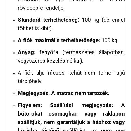
rövidebbre rendelje.
Standard terhelhetőség:
100 kg (de ennél
többet is kibír).
A fiók maximális terhelhetősége:
100 kg.
Anyag:
fenyőfa (természetes állapotban,
vegyszeres kezelés nélkül).
A fiók alja rácsos, tehát nem tömör aljú
tárolóhely.
Megjegyzés: A matrac nem tartozék.
Figyelem: Szállítási megjegyzés: A
bútorokat csomagban vagy raklapon
szállítjuk, nem garantáljuk a házhoz vagy
lakásba történő szállítást, ez nem egy