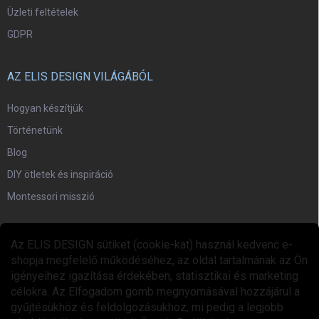
Üzleti feltételek
GDPR
AZ ELIS DESIGN VILÁGÁBÓL
Hogyan készítjük
Történetünk
Blog
DIY ötletek és inspiráció
Montessori misszió
EGYÜTTMŰKÖDÉS
Az ELIS DESIGN sütiket (cookie-kat) használ kedvenc e-
shopja megfelelő működéséhez, az oldal tartalmának az Ön
Együttműködési program
igényeihez igazítása érdekében, statisztikai és marketing
célokra. Az Elfogadom gomb megnyomásával hozzájárul a
gyűjtésükhöz és feldolgozásukhoz, mi pedig a legjobb