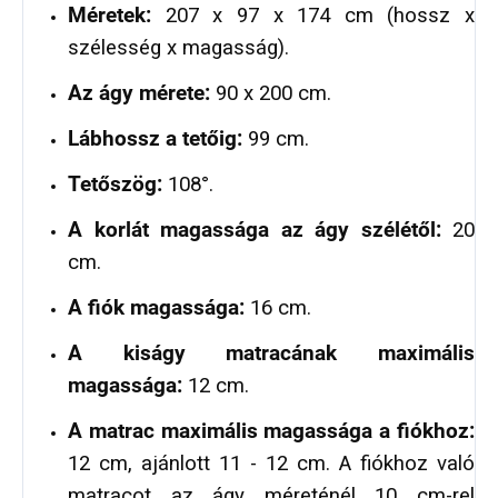
Méretek:
207 x 97 x 174 cm (hossz x
szélesség x magasság).
Az ágy mérete:
90 x 200 cm.
Lábhossz a tetőig:
99 cm.
Tetőszög:
108°.
A korlát magassága az ágy szélétől:
20
cm.
A fiók magassága:
16 cm.
A kiságy matracának maximális
magassága:
12 cm.
A matrac maximális magassága a fiókhoz:
12 cm, ajánlott 11 - 12 cm. A fiókhoz való
matracot az ágy méreténél 10 cm-rel