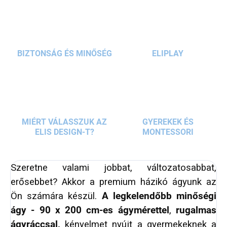
szerkezetnek köszönhetően kiemelkedik
tartósságával.
BIZTONSÁG ÉS MINŐSÉG
ELIPLAY
MIÉRT VÁLASSZUK AZ
GYEREKEK ÉS
ELIS DESIGN-T?
MONTESSORI
Szeretne valami jobbat, változatosabbat,
erősebbet? Akkor a premium házikó ágyunk az
Ön számára készül.
A legkelendőbb minőségi
ágy - 90 x 200 cm-es ágymérettel
,
rugalmas
ágyráccsal,
kényelmet nyújt a gyermekeknek a