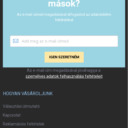
mások?
Az e-mail címed megadásával elfogadod az adatvédelmi
feltételeket
IGEN SZERETNÉM
Az e-mail cím megadásával jóváhagyja a
személyes adatok felhasználási feltételeit
HOGYAN VÁSÁROLJUNK
Választási útmutató
Kapcsolat
Reklamációs feltételek