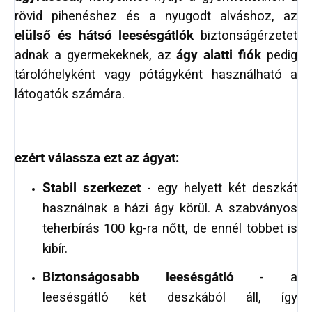
rövid pihenéshez és a nyugodt alváshoz, az
elülső és hátsó leesésgátlók
biztonságérzetet
adnak a gyermekeknek, az
ágy alatti fiók
pedig
tárolóhelyként vagy pótágyként használható a
látogatók számára.
ezért válassza ezt az ágyat:
Stabil szerkezet
- egy helyett két deszkát
használnak a házi ágy körül. A szabványos
teherbírás 100 kg-ra nőtt, de ennél többet is
kibír.
Biztonságosabb leesésgátló
- a
leesésgátló két deszkából áll, így