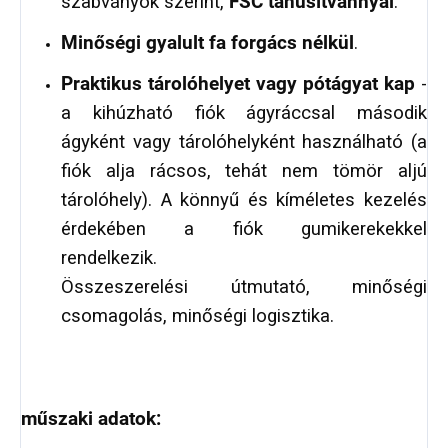
szabványok szerint,
FSC tanúsítvánnyal
.
Minőségi gyalult fa forgács nélkül
.
Praktikus tárolóhelyet vagy pótágyat kap
-
a kihúzható fiók ágyráccsal második
ágyként vagy tárolóhelyként használható (a
fiók alja rácsos, tehát nem tömör aljú
tárolóhely). A könnyű és kíméletes kezelés
érdekében a fiók gumikerekekkel
rendelkezik.
Összeszerelési útmutató, minőségi
csomagolás, minőségi logisztika.
műszaki adatok: