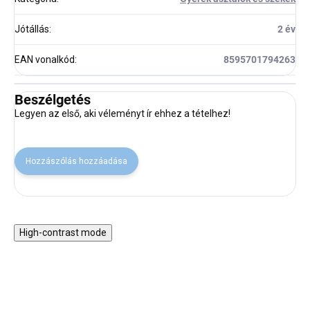
Jótállás
:
2 év
EAN vonalkód
:
8595701794263
Beszélgetés
Legyen az első, aki véleményt ír ehhez a tételhez!
Hozzászólás hozzáadása
High-contrast mode
ERRE A TERMÉKRE
ERRE A TERMÉKRE
MÁS KEDVEZMÉNY
MÁS KEDVEZMÉNY
NEM
NEM