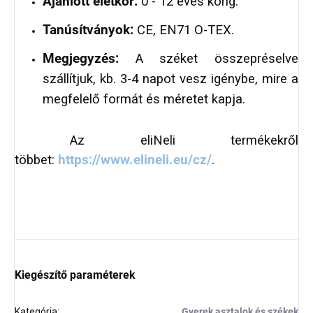
Ajánlott életkor:
0 - 12 éves korig.
Tanúsítványok:
CE, EN71 O-TEX.
Megjegyzés:
A széket összepréselve
szállítjuk, kb. 3-4 napot vesz igénybe, mire a
megfelelő formát és méretet kapja.
Az eliNeli termékekről
többet:
https://www.elineli.eu/cz/
.
Kiegészítő paraméterek
Kategória
:
Gyerek asztalok és székek