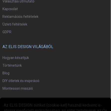
Választási útmutató
Kapcsolat
Reklamációs feltételek
Üzleti feltételek
GDPR
AZ ELIS DESIGN VILÁGÁBÓL
Hogyan készítjük
Történetünk
Blog
DIY ötletek és inspiráció
Montessori misszió
EGYÜTTMŰKÖDÉS
Az ELIS DESIGN sütiket (cookie-kat) használ kedvenc e-
shopja megfelelő működéséhez, az oldal tartalmának az Ön