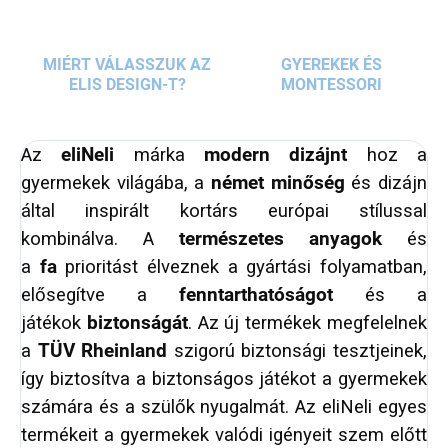
MIÉRT VÁLASSZUK AZ
GYEREKEK ÉS
ELIS DESIGN-T?
MONTESSORI
Az
eliNeli
márka
modern dizájnt
hoz a
gyermekek világába, a
német minőség
és dizájn
által inspirált kortárs európai stílussal
kombinálva. A
természetes anyagok
és
a
fa
prioritást élveznek a gyártási folyamatban,
elősegítve a
fenntarthatóságot
és a
játékok
biztonságát
. Az új termékek megfelelnek
a
TÜV Rheinland
szigorú biztonsági tesztjeinek,
így biztosítva a biztonságos játékot a gyermekek
számára és a szülők nyugalmát. Az eliNeli egyes
termékeit a gyermekek valódi igényeit szem előtt