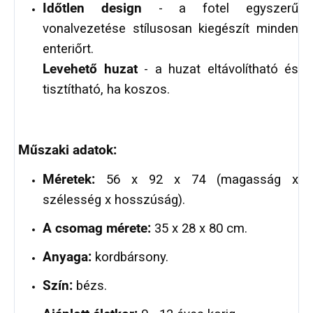
Időtlen design
- a fotel egyszerű
vonalvezetése stílusosan kiegészít minden
enteriőrt.
Levehető huzat
- a huzat eltávolítható és
tisztítható, ha koszos.
Műszaki adatok:
Méretek:
56 x 92 x 74 (magasság x
szélesség x hosszúság).
A csomag mérete:
35 x 28 x 80 cm.
Anyaga:
kordbársony.
Szín:
bézs.