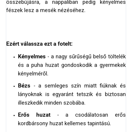
összebújásra, a nappaliban pedig kényelmes
fészek lesz a mesék nézéséhez.
Ezért válassza ezt a fotelt:
Kényelmes
- a nagy sűrűségű belső töltelék
és a puha huzat gondoskodik a gyermekek
kényelméről.
Bézs
- a semleges szín miatt fiúknak és
lányoknak is egyaránt tetszik és biztosan
illeszkedik minden szobába.
Erős huzat
- a csodálatosan erős
kordbársony huzat kellemes tapintású.