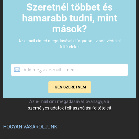
Szeretnél többet és
hamarabb tudni, mint
mások?
Az e-mail címed megadásával elfogadod az adatvédelmi
feltételeket
IGEN SZERETNÉM
Az e-mail cím megadásával jóváhagyja a
személyes adatok felhasználási feltételeit
HOGYAN VÁSÁROLJUNK