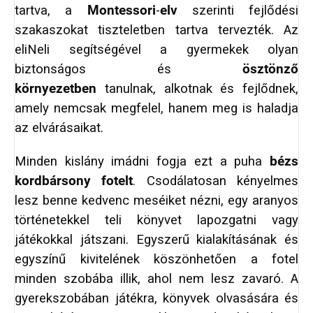
tartva, a
Montessori
-
elv
szerinti fejlődési
szakaszokat tiszteletben tartva tervezték. Az
eliNeli segítségével a gyermekek olyan
biztonságos és
ösztönző
környezetben
tanulnak, alkotnak és fejlődnek,
amely nemcsak megfelel, hanem meg is haladja
az elvárásaikat.
Minden kislány imádni fogja ezt a puha
bézs
kordbársony fotelt
. Csodálatosan kényelmes
lesz benne kedvenc meséiket nézni, egy aranyos
történetekkel teli könyvet lapozgatni vagy
játékokkal játszani. Egyszerű kialakításának és
egyszínű kivitelének köszönhetően a fotel
minden szobába illik, ahol nem lesz zavaró. A
gyerekszobában játékra, könyvek olvasására és