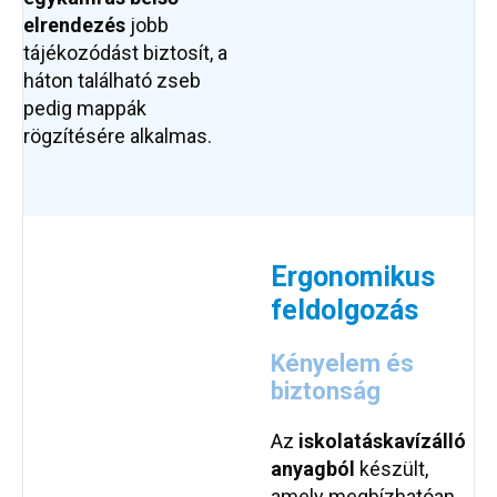
elrendezés
jobb
tájékozódást biztosít, a
háton található zseb
pedig mappák
rögzítésére alkalmas.
Ergonomikus
feldolgozás
Kényelem és
biztonság
Az
iskolatáska
vízálló
anyagból
készült,
amely megbízhatóan