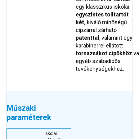
egy klasszikus iskolai
egyszintes tolltartót
két,
kiváló minőségű
cipzárral zárható
patenttal
, valamint egy
karabinerrel ellátott
tornazsákot
cipőkhöz
v
egyéb szabadidős
tevékenységekhez.
Műszaki
paraméterek
iskolai