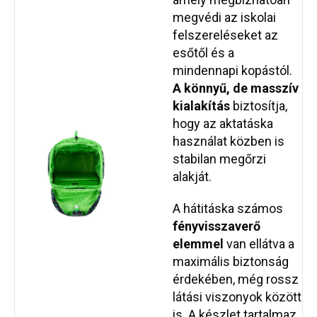
megvédi az iskolai
felszereléseket az
esőtől és a
mindennapi kopástól.
A könnyű, de masszív
kialakítás
biztosítja,
hogy az aktatáska
használat közben is
stabilan megőrzi
alakját.
A hátitáska számos
fényvisszaverő
elemmel
van ellátva a
maximális biztonság
érdekében, még rossz
látási viszonyok között
is. A készlet tartalmaz