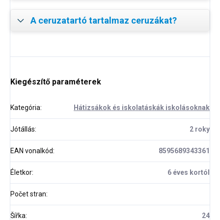
A ceruzatartó tartalmaz ceruzákat?
Kiegészítő paraméterek
Kategória
:
Hátizsákok és iskolatáskák iskolásoknak
Jótállás
:
2 roky
EAN vonalkód
:
8595689343361
Életkor
:
6 éves kortól
Počet stran
:
Šířka
:
24