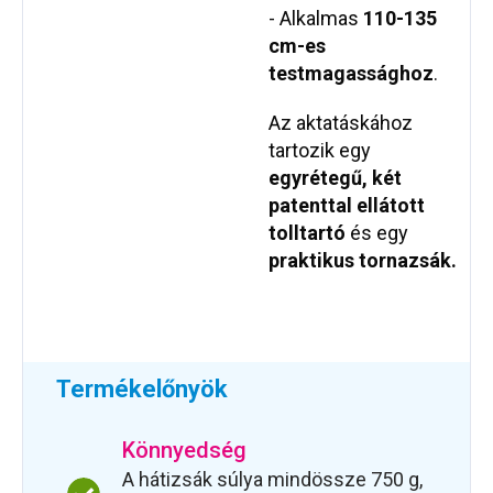
- Alkalmas
110-135
cm-es
testmagassághoz
.
Az aktatáskához
tartozik egy
egyrétegű, két
patenttal ellátott
tolltartó
és egy
praktikus tornazsák.
Termékelőnyök
Könnyedség
A hátizsák súlya mindössze 750 g,