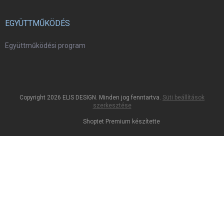
EGYÜTTMŰKÖDÉS
Együttműködési program
Copyright 2026
ELIS DESIGN
. Minden jog fenntartva.
Süti beállítások
szerkesztése
Shoptet Premium készítette