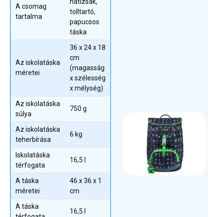
hátizsák,
A csomag
tolltartó,
tartalma
papucsos
táska
36 x 24 x 18
cm
Az iskolatáska
(magasság
méretei
x szélesség
x mélység)
Az iskolatáska
750 g
súlya
Az iskolatáska
6 kg
teherbírása
Iskolatáska
16,5 l
térfogata
A táska
46 x 36 x 1
méretei
cm
A táska
16,5 l
térfogata