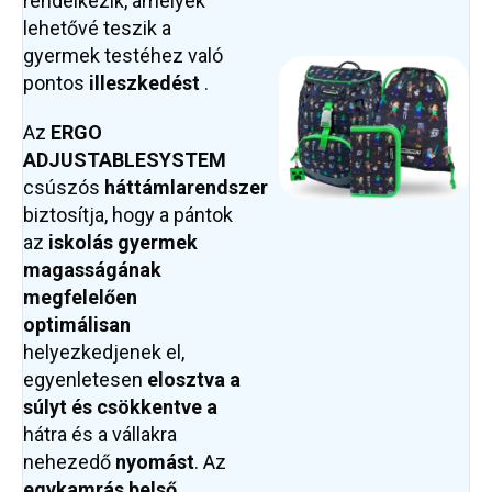
rendelkezik, amelyek
lehetővé teszik a
gyermek testéhez való
pontos
illeszkedést
.
Az
ERGO
ADJUSTABLE
SYSTEM
csúszós
háttámlarendszer
biztosítja, hogy a pántok
az
iskolás gyermek
magasságának
megfelelően
optimálisan
helyezkedjenek el,
egyenletesen
elosztva a
súlyt és csökkentve a
hátra és a vállakra
nehezedő
nyomást
. Az
egykamrás belső