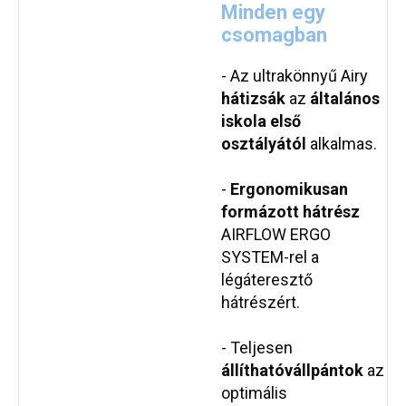
Minden egy
csomagban
- Az ultrakönnyű Airy
hátizsák
az
általános
iskola első
osztályától
alkalmas.
-
Ergonomikusan
formázott hátrész
AIRFLOW ERGO
SYSTEM-rel a
légáteresztő
hátrészért.
- Teljesen
állítható
vállpántok
az
optimális