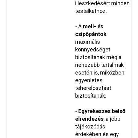
illeszkedésért minden
testalkathoz.
- A
mell- és
csípőpántok
maximális
könnyedséget
biztosítanak még a
nehezebb tartalmak
esetén is, miközben
egyenletes
teherelosztást
biztosítanak.
-
Egyrekeszes belső
elrendezés
, a jobb
tájékozódás
érdekében és egy