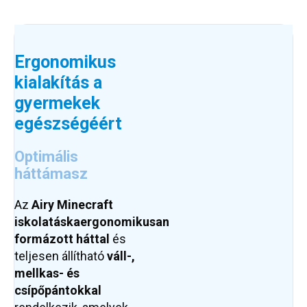
Ergonomikus
kialakítás a
gyermekek
egészségéért
Optimális
háttámasz
Az
Airy Minecraft
iskolatáska
ergonomikusan
formázott háttal
és
teljesen állítható
váll-,
mellkas- és
csípőpántokkal