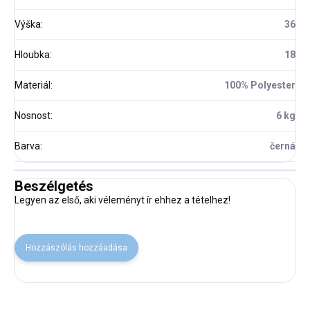
Výška
:
36
Hloubka
:
18
Materiál
:
100% Polyester
Nosnost
:
6 kg
Barva
:
černá
Beszélgetés
Legyen az első, aki véleményt ír ehhez a tételhez!
Hozzászólás hozzáadása