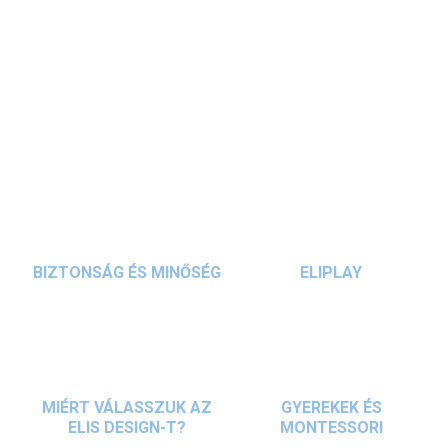
A
BAAGL
Zippy
Airy Minecraft iskolatáska szett
egy
iskolatáskát
, egy
tornazsákot
és
egy egyszintes tolltartót
tartalmaz iskolásoknak, kifejezetten első osztályosoknak
ajánlva. Az
ergonomikus kialakítású, fényvisszaverő
RÉSZLETES INFORMÁCIÓ
elemekkel ellátott hátizsák
ba minden
iskolai felszerelés
belefér, és kényelmes hordozást biztosít.
KÉRDÉS
BIZTONSÁG ÉS MINŐSÉG
ELIPLAY
MIÉRT VÁLASSZUK AZ
GYEREKEK ÉS
ELIS DESIGN-T?
MONTESSORI