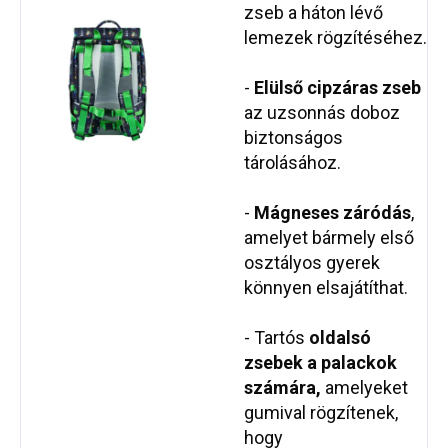
zseb a háton lévő
lemezek rögzítéséhez.
-
Elülső cipzáras zseb
az uzsonnás doboz
biztonságos
tárolásához.
-
Mágneses záródás
,
amelyet bármely első
osztályos gyerek
könnyen elsajátíthat.
- Tartós
oldalsó
zsebek a palackok
számára,
amelyeket
gumival rögzítenek,
hogy