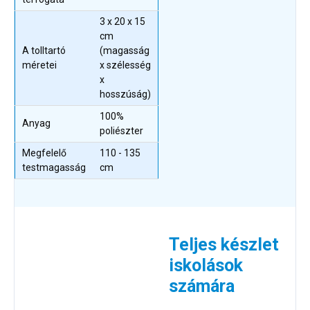
3 x 20 x 15
cm
A tolltartó
(magasság
méretei
x szélesség
x
hosszúság)
100%
Anyag
poliészter
Megfelelő
110 - 135
testmagasság
cm
Teljes készlet
iskolások
számára