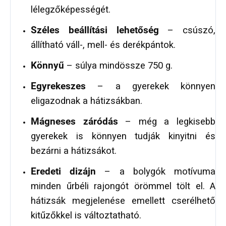
lélegzőképességét.
Széles beállítási lehetőség
– csúszó,
állítható váll-, mell- és derékpántok.
Könnyű
– súlya mindössze 750 g.
Egyrekeszes
– a gyerekek könnyen
eligazodnak a hátizsákban.
Mágneses záródás
– még a legkisebb
gyerekek is könnyen tudják kinyitni és
bezárni a hátizsákot.
Eredeti dizájn
– a bolygók motívuma
minden űrbéli rajongót örömmel tölt el. A
hátizsák megjelenése emellett cserélhető
kitűzőkkel is változtatható.