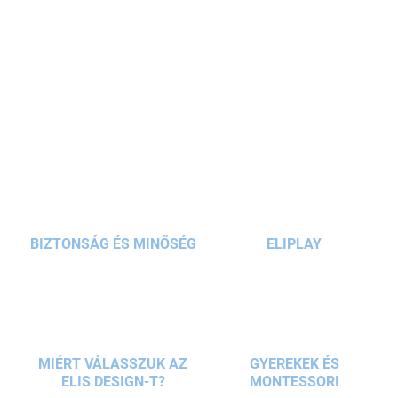
szerkezetnek és a mindössze 750 g-os súlynak
köszönhetően az elsősök szinte kolibrinek
érezhetik magukat iskolábamenet közben.
RÉSZLETES INFORMÁCIÓ
KÉRDÉS
BIZTONSÁG ÉS MINŐSÉG
ELIPLAY
MIÉRT VÁLASSZUK AZ
GYEREKEK ÉS
ELIS DESIGN-T?
MONTESSORI