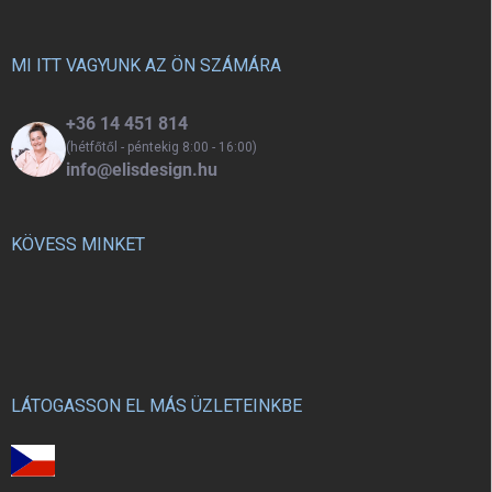
l
é
c
MI ITT VAGYUNK AZ ÖN SZÁMÁRA
+36 14 451 814
(hétfőtől - péntekig 8:00 - 16:00)
info@elisdesign.hu
KÖVESS MINKET
LÁTOGASSON EL MÁS ÜZLETEINKBE