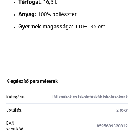
Térfogat:
16,5 l.
Anyag:
100% poliészter.
Gyermek magassága:
110–135 cm.
Kiegészítő paraméterek
Kategória
:
Hátizsákok és iskolatáskák iskolásoknak
Jótállás
:
2 roky
EAN
8595689320812
vonalkód
: