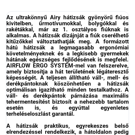
Az ultrakönnyű Airy hátizsák gyönyörű fiúos
kivitelben, űrmotívumokkal, bolygókkal és
rakétákkal, már az 1. osztályos fiúknak is
alkalmas. A hátizsák dizájnját a fiúk cserélhető
kitűzőkkel változtathatják meg. A formázott
hátú hátizsák a legmagasabb ergonómiai
követelményeknek és a legkisebb gyermekek
hátának egészséges fejlődésének is megfelel.
AIRFLOW ERGO SYSTÉM-mel van felszerelve,
amely biztosítja a hát területének légáteresztő
képességét. A teljesen állítható váll-, mell- és
derékpántoknak köszönhetően a hátizsák
optimálisan igazítható minden testalkathoz. A
váll- és derékpántok párnázása maximális
tehermentesítést biztosít a nehezebb tartalom
esetén is, és egyúttal egyenletes
terheléseloszlást garantál.
A hátizsák praktikus, egyrekeszes belső
elrendezéssel rendelkezik, a hátoldalon pedig