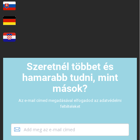
Szeretnél többet és
hamarabb tudni, mint
mások?
Az e-mail címed megadásával elfogadod az adatvédelmi
feltételeket