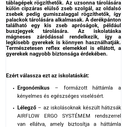
táblagépek rögzíthetők. Az uzsonna tárolására
külön cipzáras elülső zseb szolgál, az oldalsó
zsebek pedig gumiszalaggal rögzíthetők, így
palackok tárolására alkalmasak. A derékpánton
található egy kis zseb apróságok, például
buszjegyek tárolására. Az iskolatáska
mágneses záródással rendelkezik, így a
legkisebb gyerekek is könnyen használhatják.
Természetesen reflex elemekkel is ellátott, a
gyerekek nagyobb biztonsága érdekében.
Ezért válassza ezt az iskolatáskát:
Ergonómikus
– formázott háttámla a
kényelmes és egészséges viselésért.
Lélegző
– az iskolásoknak készült hátizsák
AIRFLOW ERGO SYSTÉMEM rendszerrel
van ellátva, amely biztosítja a háttámla