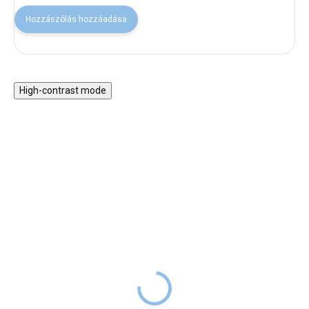
Hozzászólás hozzáadása
High-contrast mode
VISSZA A SULIBA
VISSZA A SULIBA
Kolibri egyszintes
Bolygók - tornazsák
tolltartó
SZÁLLÍTÁS 2
1 990 Ft
2 990 Ft
HÉTEN
SZÁLLÍTÁS 2
BELÜL
4 990 Ft
5 990 Ft
HÉTEN