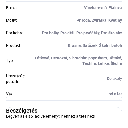
Barva
:
Vícebarevná, Fialová
Motiv
:
Příroda, Zvířátka, Květiny
Pro koho
:
Pro holky, Pro děti, Pro prvňáčky, Pro školáky
Produkt
:
Brašna, Batůžek, Školní batoh
Látkové, Cestovní, S hrudním popruhem, Dětské,
Typ
:
Textilní, Lehké, Školní
Umístění či
Do školy
použití
:
Věk
:
od 6 let
Beszélgetés
Legyen az első, aki véleményt ír ehhez a tételhez!