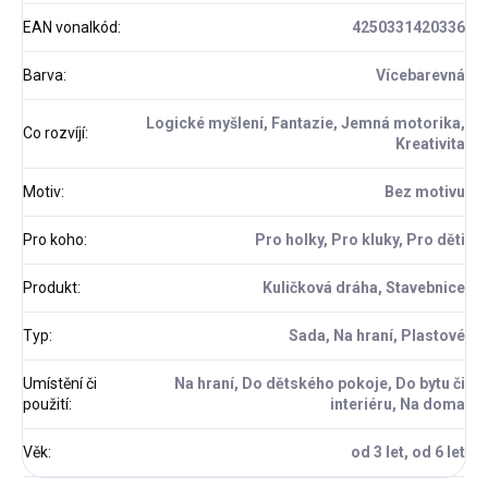
EAN vonalkód
:
4250331420336
Barva
:
Vícebarevná
Logické myšlení, Fantazie, Jemná motorika,
Co rozvíjí
:
Kreativita
Motiv
:
Bez motivu
Pro koho
:
Pro holky, Pro kluky, Pro děti
Produkt
:
Kuličková dráha, Stavebnice
Typ
:
Sada, Na hraní, Plastové
Umístění či
Na hraní, Do dětského pokoje, Do bytu či
použití
:
interiéru, Na doma
Věk
:
od 3 let, od 6 let