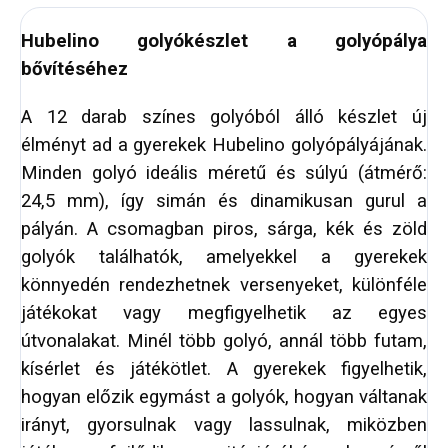
Hubelino golyókészlet a golyópálya
bővítéséhez
A 12 darab színes golyóból álló készlet új
élményt ad a gyerekek Hubelino golyópályájának.
Minden golyó ideális méretű és súlyú (átmérő:
24,5 mm), így simán és dinamikusan gurul a
pályán. A csomagban piros, sárga, kék és zöld
golyók találhatók, amelyekkel a gyerekek
könnyedén rendezhetnek versenyeket, különféle
játékokat vagy megfigyelhetik az egyes
útvonalakat. Minél több golyó, annál több futam,
kísérlet és játékötlet. A gyerekek figyelhetik,
hogyan előzik egymást a golyók, hogyan váltanak
irányt, gyorsulnak vagy lassulnak, miközben