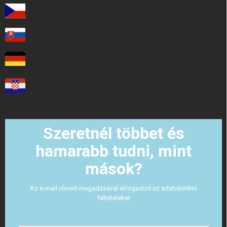
Szeretnél többet és
hamarabb tudni, mint
mások?
Az e-mail címed megadásával elfogadod az adatvédelmi
feltételeket