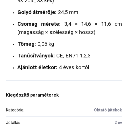
3× zöld, 3× kék)
Golyó átmérője:
24,5 mm
Csomag mérete:
3,4 × 14,6 × 11,6 cm
(magasság × szélesség × hossz)
Tömeg:
0,05 kg
Tanúsítványok:
CE, EN71‑1,2,3
Ajánlott életkor:
4 éves kortól
Kiegészítő paraméterek
Kategória
:
Oktató játékok
Jótállás
:
2 év