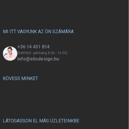
L
is használható, a golyókat
á
finoman kell megnyomni, hogy
b
leessenek.
l
é
c
MI ITT VAGYUNK AZ ÖN SZÁMÁRA
+36 14 451 814
(hétfőtől - péntekig 8:00 - 16:00)
info@elisdesign.hu
KÖVESS MINKET
LÁTOGASSON EL MÁS ÜZLETEINKBE