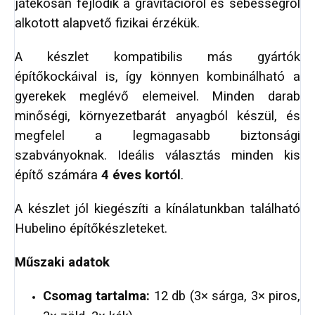
játékosan fejlődik a gravitációról és sebességről
alkotott alapvető fizikai érzékük.
A készlet kompatibilis más gyártók
építőkockáival is, így könnyen kombinálható a
gyerekek meglévő elemeivel. Minden darab
minőségi, környezetbarát anyagból készül, és
megfelel a legmagasabb biztonsági
szabványoknak. Ideális választás minden kis
építő számára
4 éves kortól
.
A készlet jól kiegészíti a kínálatunkban található
Hubelino építőkészleteket.
Műszaki adatok
Csomag tartalma:
12 db (3× sárga, 3× piros,