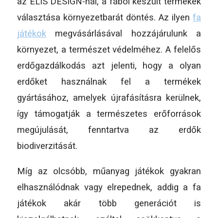
az ELIS DESIGN-nál, a fából készült termékek
választása környezetbarát döntés. Az ilyen
fa
játékok
megvásárlásával hozzájárulunk a
környezet, a természet védelméhez. A felelős
erdőgazdálkodás azt jelenti, hogy a olyan
erdőket használnak fel a termékek
gyártásához, amelyek újrafásításra kerülnek,
így támogatják a természetes erőforrások
megújulását, fenntartva az erdők
biodiverzitását.
Míg az olcsóbb, műanyag játékok gyakran
elhasználódnak vagy elrepednek, addig a fa
játékok akár több generációt is