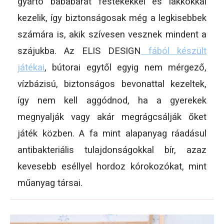
gyártó bababarát festékekkel és lakkokkal
kezelik, így biztonságosak még a legkisebbek
számára is, akik szívesen vesznek mindent a
szájukba. Az ELIS DESIGN
fából készült
játékai
, bútorai egytől egyig nem mérgező,
vízbázisú, biztonságos bevonattal kezeltek,
így nem kell aggódnod, ha a gyerekek
megnyalják vagy akár megrágcsálják őket
játék közben. A fa mint alapanyag ráadásul
antibakteriális tulajdonságokkal bír, azaz
kevesebb eséllyel hordoz kórokozókat, mint
műanyag társai.