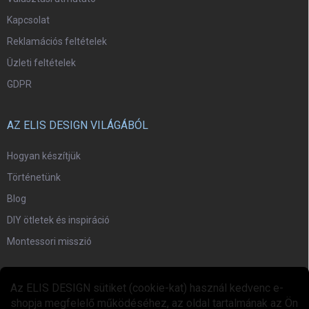
Kapcsolat
Reklamációs feltételek
Üzleti feltételek
GDPR
AZ ELIS DESIGN VILÁGÁBÓL
Hogyan készítjük
Történetünk
Blog
DIY ötletek és inspiráció
Montessori misszió
EGYÜTTMŰKÖDÉS
Az ELIS DESIGN sütiket (cookie-kat) használ kedvenc e-
shopja megfelelő működéséhez, az oldal tartalmának az Ön