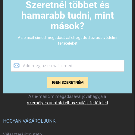
Szeretnél többet és
hamarabb tudni, mint
mások?
Az e-mail címed megadásával elfogadod az adatvédelmi
feltételeket
IGEN SZERETNÉM
Az e-mail cím megadásával jóváhagyja a
személyes adatok felhasználási feltételeit
HOGYAN VÁSÁROLJUNK
Választási útmutató