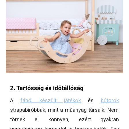
2. Tartósság és időtállóság
A
fából készült játékok
és
bútorok
strapabíróbbak, mint a műanyag társaik. Nem
törnek el könnyen, ezért gyakran
generációkon keresztül is használhatók. Egy