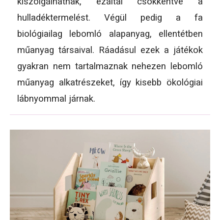
kiszolgálhatnak, ezáltal csökkentve a
hulladéktermelést. Végül pedig a fa
biológiailag lebomló alapanyag, ellentétben
műanyag társaival. Ráadásul ezek a játékok
gyakran nem tartalmaznak nehezen lebomló
műanyag alkatrészeket, így kisebb ökológiai
lábnyommal járnak.